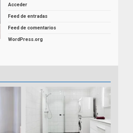
Acceder
Feed de entradas
Guía Completa para Cambiar
una Bañera por un Plato de
Feed de comentarios
Ducha
2
WordPress.org
Reformas de Ducha
3
Selección de Materiales y
Equipamiento para el Baño
4
Cambia tu Bañera por un