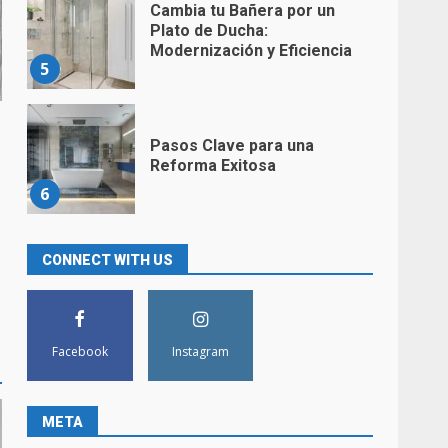
Cambia tu Bañera por un
Plato de Ducha:
Modernización y Eficiencia
5
Pasos Clave para una
Reforma Exitosa
6
Convierte tu Baño en un
CONNECT WITH US
Espacio Moderno y Acogedor
con Nuestras Soluciones de
Diseño Innovador
7
Facebook
Instagram
Sustituir bañera por ducha en
Cantabria
META
1