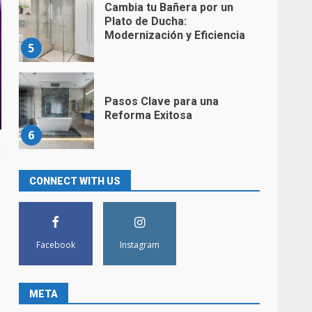
Cambia tu Bañera por un
Plato de Ducha:
Modernización y Eficiencia
5
Pasos Clave para una
Reforma Exitosa
6
.
Convierte tu Baño en un
CONNECT WITH US
Espacio Moderno y Acogedor
con Nuestras Soluciones de
Diseño Innovador
7
Facebook
Instagram
Sustituir bañera por ducha en
Cantabria
META
1