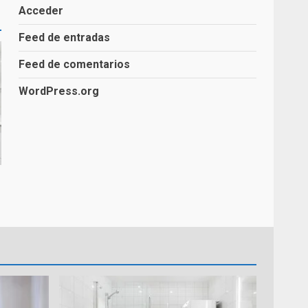
Acceder
Feed de entradas
Guía Completa para Cambiar
una Bañera por un Plato de
Feed de comentarios
Ducha
2
WordPress.org
Reformas de Ducha
3
Selección de Materiales y
Equipamiento para el Baño
4
Cambia tu Bañera por un