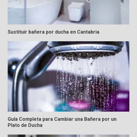
4
Cambia tu Bañera por un Plato
de Ducha: Modernización y
Sustituir bañera por ducha en Cantabria
Eficiencia
5
Guía Completa para Cambiar una Bañera por un
Plato de Ducha