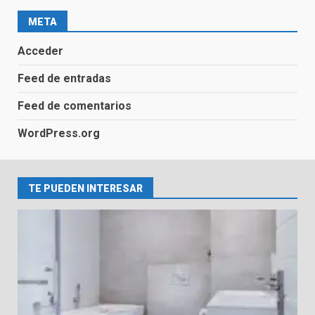
META
Sustituir bañera por ducha en
Cantabria
Acceder
1
Feed de entradas
Feed de comentarios
Guía Completa para Cambiar una
Bañera por un Plato de Ducha
WordPress.org
2
TE PUEDEN INTERESAR
Reformas de Ducha
3
Selección de Materiales y
Equipamiento para el Baño