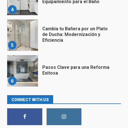
Equipamiento para el Baño
4
Cambia tu Bañera por un Plato
de Ducha: Modernización y
Eficiencia
5
Pasos Clave para una Reforma
Exitosa
6
Convierte tu Baño en un Espacio
CONNECT WITH US
Moderno y Acogedor con
Nuestras Soluciones de Diseño
Innovador
7