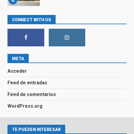
Convierte tu Baño en un Espacio
CONNECT WITH US
Moderno y Acogedor con
Nuestras Soluciones de Diseño
Innovador
7
META
Sustituir bañera por ducha en
Cantabria
Acceder
1
Feed de entradas
Feed de comentarios
Guía Completa para Cambiar una
Bañera por un Plato de Ducha
WordPress.org
2
TE PUEDEN INTERESAR