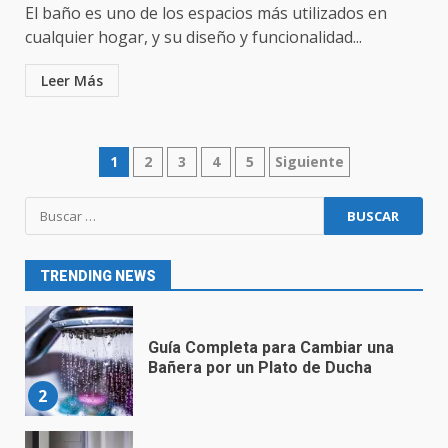
El baño es uno de los espacios más utilizados en
6
cualquier hogar, y su diseño y funcionalidad...
Convierte tu Baño en un Espacio
Leer Más
Moderno y Acogedor con
Nuestras Soluciones de Diseño
Innovador
7
1
2
3
4
5
Siguiente
Sustituir bañera por ducha en
Cantabria
1
TRENDING NEWS
Guía Completa para Cambiar una
Bañera por un Plato de Ducha
2