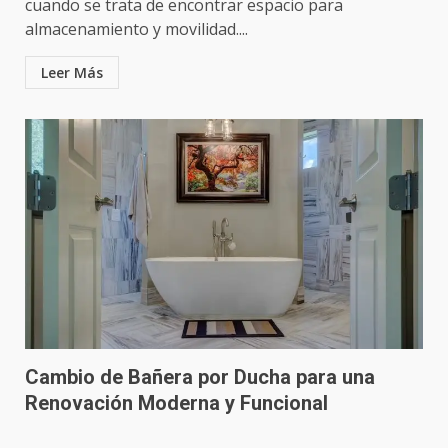
cuando se trata de encontrar espacio para
almacenamiento y movilidad....
Reformas de Ducha
Leer Más
3
Selección de Materiales y
Equipamiento para el Baño
4
Cambia tu Bañera por un Plato
de Ducha: Modernización y
Eficiencia
5
Cambio de Bañera por Ducha para una
Renovación Moderna y Funcional
Pasos Clave para una Reforma
Exitosa