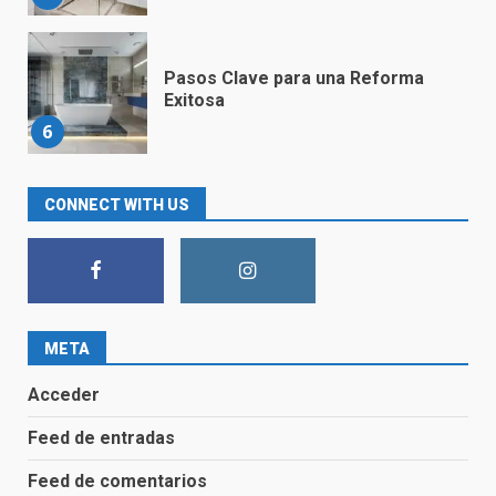
Pasos Clave para una Reforma
Exitosa
6
Convierte tu Baño en un Espacio
CONNECT WITH US
Moderno y Acogedor con
Nuestras Soluciones de Diseño
Innovador
7
META
Sustituir bañera por ducha en
Cantabria
Acceder
1
Feed de entradas
Feed de comentarios
Guía Completa para Cambiar una