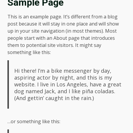
Sample Page
This is an example page. It’s different from a blog
post because it will stay in one place and will show
up in your site navigation (in most themes). Most
people start with an About page that introduces
them to potential site visitors. It might say
something like this:
Reformas de Ducha
3
Hi there! I’m a bike messenger by day,
aspiring actor by night, and this is my
website. I live in Los Angeles, have a great
Selección de Materiales y
dog named Jack, and I like piña coladas.
Equipamiento para el Baño
(And gettin’ caught in the rain.)
4
Cambia tu Bañera por un Plato
…or something like this:
de Ducha: Modernización y
Eficiencia