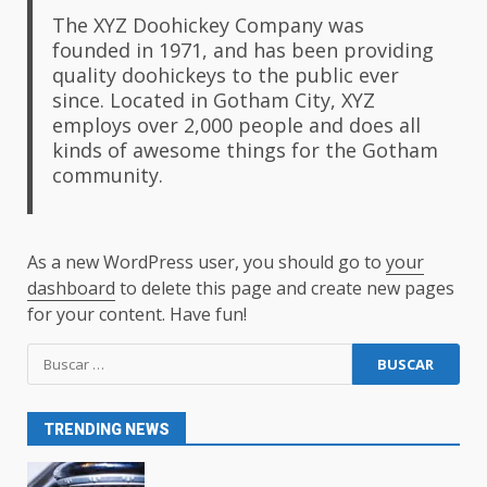
5
The XYZ Doohickey Company was
founded in 1971, and has been providing
quality doohickeys to the public ever
since. Located in Gotham City, XYZ
Pasos Clave para una Reforma
Exitosa
employs over 2,000 people and does all
kinds of awesome things for the Gotham
6
community.
Convierte tu Baño en un Espacio
Moderno y Acogedor con
Nuestras Soluciones de Diseño
As a new WordPress user, you should go to
your
Innovador
dashboard
7
to delete this page and create new pages
for your content. Have fun!
Sustituir bañera por ducha en
Cantabria
1
TRENDING NEWS