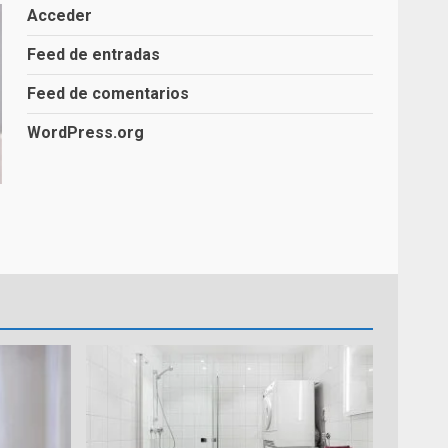
Acceder
Feed de entradas
Guía Completa para Cambiar
una Bañera por un Plato de
Feed de comentarios
Ducha
2
WordPress.org
Reformas de Ducha
3
Selección de Materiales y
Equipamiento para el Baño
4
Cambia tu Bañera por un