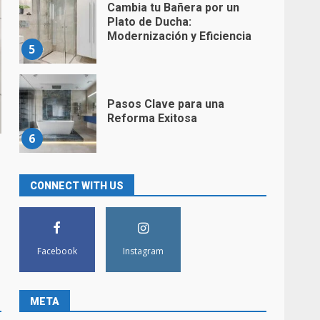
Cambia tu Bañera por un
Plato de Ducha:
Modernización y Eficiencia
5
Pasos Clave para una
Reforma Exitosa
6
Convierte tu Baño en un
CONNECT WITH US
Espacio Moderno y Acogedor
con Nuestras Soluciones de
Diseño Innovador
7
Facebook
Instagram
Sustituir bañera por ducha en
Cantabria
META
1