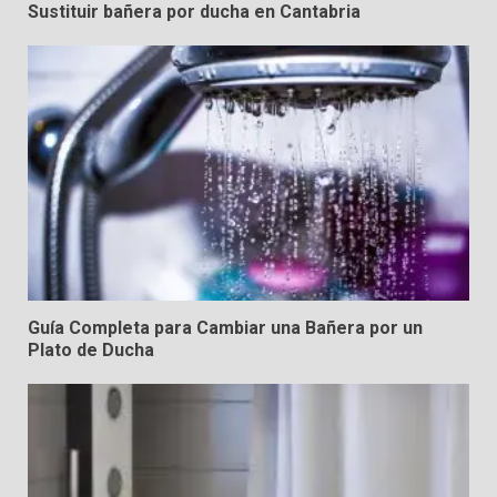
de Ducha: Modernización y
Sustituir bañera por ducha en Cantabria
Eficiencia
5
Guía Completa para Cambiar una Bañera por un
Plato de Ducha