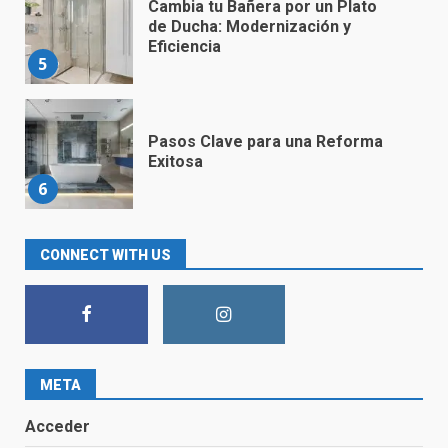
Cambia tu Bañera por un Plato
de Ducha: Modernización y
Eficiencia
5
Pasos Clave para una Reforma
Exitosa
6
Convierte tu Baño en un Espacio
CONNECT WITH US
Moderno y Acogedor con
Nuestras Soluciones de Diseño
Innovador
7
META
Sustituir bañera por ducha en
Cantabria
Acceder
1