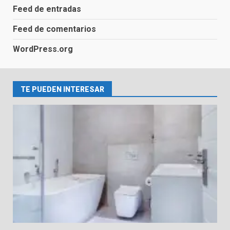
Feed de entradas
Feed de comentarios
Guía Completa para Cambiar una
Bañera por un Plato de Ducha
WordPress.org
2
TE PUEDEN INTERESAR
Reformas de Ducha
3
Selección de Materiales y
Equipamiento para el Baño
4
Cambia tu Bañera por un Plato