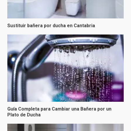
Sustituir bañera por ducha en Cantabria
Reformas de Ducha
3
Selección de Materiales y
Equipamiento para el Baño
4
Cambia tu Bañera por un Plato
Guía Completa para Cambiar una Bañera por un
de Ducha: Modernización y
Plato de Ducha
Eficiencia
5