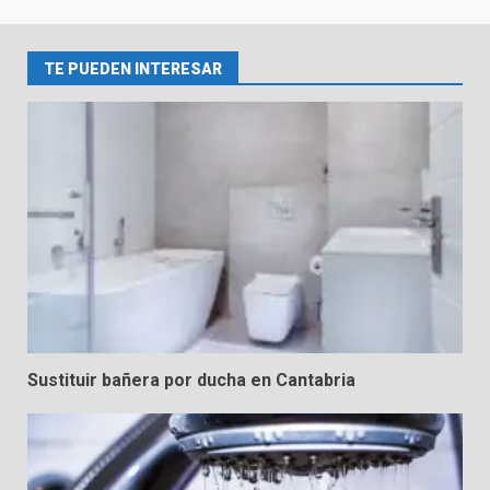
2
TE PUEDEN INTERESAR
Reformas de Ducha
3
Selección de Materiales y
Equipamiento para el Baño
4
Cambia tu Bañera por un Plato
de Ducha: Modernización y
Sustituir bañera por ducha en Cantabria
Eficiencia
5