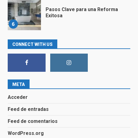
Pasos Clave para una Reforma
Exitosa
6
Convierte tu Baño en un Espacio
CONNECT WITH US
Moderno y Acogedor con
Nuestras Soluciones de Diseño
Innovador
7
META
Sustituir bañera por ducha en
Cantabria
Acceder
1
Feed de entradas
Feed de comentarios
Guía Completa para Cambiar una
Bañera por un Plato de Ducha
WordPress.org