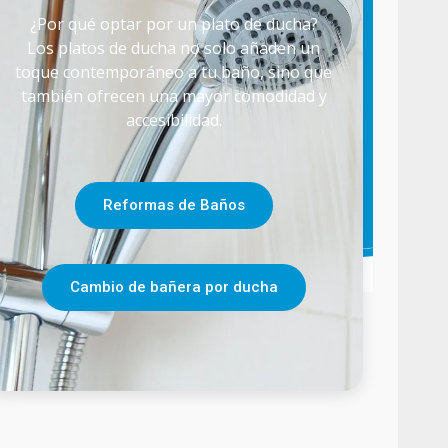
¿Por qué optar por un plato de ducha?
Los platos de ducha no solo añaden un
toque contemporáneo a tu baño, sino que
también ofrecen una mayor comodidad y
accesibilidad.
Reformas de Baños
Cambio de bañera por ducha