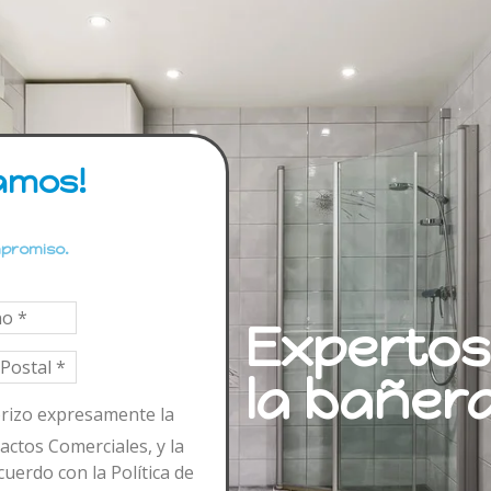
amos!
mpromiso.
Expertos
la bañer
orizo ​​expresamente la
actos Comerciales, y la
uerdo con la Política de