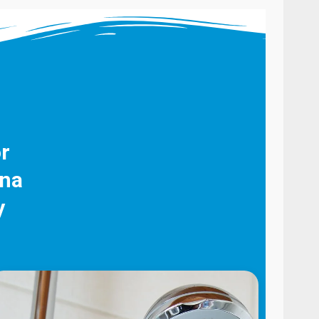
r
una
y