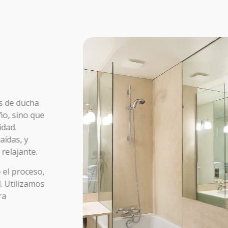
os de ducha
o, sino que
idad.
aídas, y
relajante.
 el proceso,
l. Utilizamos
ra